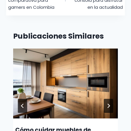
entradas
comparativa para
consola para disfrutar
gamers en Colombia
en la actualidad
Publicaciones Similares
Cómo cuidar muebles de